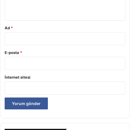
*
Ad
*
E-posta
*
İnternet sitesi