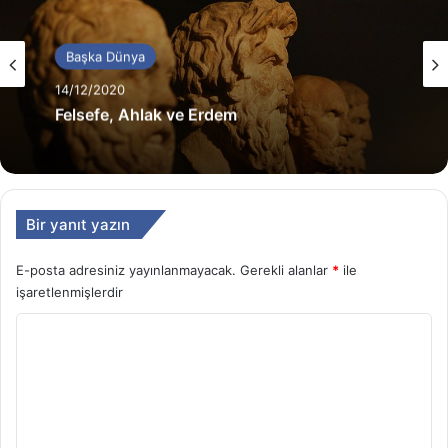
Başka Dünya
Başka Dünya
14/12/2020
12/12/2020
Felsefe, Ahlak ve Erdem
Global Vatandaşlık ya da Yeryüzü
Bir yanıt yazın
Vatandaşlığı…
E-posta adresiniz yayınlanmayacak.
Gerekli alanlar
*
ile
işaretlenmişlerdir
Y
o
r
u
m