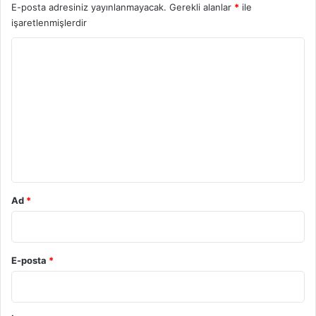
E-posta adresiniz yayınlanmayacak.
Gerekli alanlar
*
ile
işaretlenmişlerdir
Y
o
r
u
m
*
Ad
*
E-posta
*