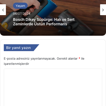
Yaşam
06/07/2024
Bosch Dikey Süpürge: Halı ve Sert
Zeminlerde Üstün Performans
Bir yanıt yazın
E-posta adresiniz yayınlanmayacak.
Gerekli alanlar
*
ile
işaretlenmişlerdir
Y
o
r
u
m