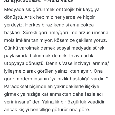
Az eşya, az insan.” – Franz Kafka
Medyada sık görünmek ontolojik bir kaygıya
dönüştü. Artık hepimiz her yerde ve hiçbir
yerdeyiz. Herkes biraz kendisi ama çokça
başkası. Sürekli görünme/görülme arzusu insana
mola imkânı tanımıyor, köşemize çekilemiyoruz.
Çünkü varolmak demek sosyal medyada sürekli
paylaşımda bulunmak demek. İnziva artık
ütopyaya dönüştü. Dennis Vase inzivayı arınma/
iyileşme olarak görülen yalnızlıktan ayırır. Ona
göre modern insanın ‘yalnızlık hastalığı’ vardır. ”
Paradoksal biçimde en yakındakilerle ilişkiye
girmek yalnızlığa katlanmaktan daha fazla acı
verir insana” der. Yalnızlık bir özgürlük vaadidir
ancak kişiyi bencilliğe götürür ona göre.