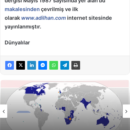
dergisi Mayıs 1987 sayısında yer alan bu
makalesinden
çevrilmiş ve ilk
olarak
www.adilhan.com
internet sitesinde
yayınlanmıştır.
Dünyalılar
Tarih
17/02/2021
İmparatorluklar Çöktü Biri Hariç!