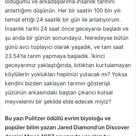
olduğumu ve arkadaşlarıma insanlık tarihini
anlattığımı düşünün. Her bir saatin 100 bin yılı
temsil ettiği 24 saatlik bir gün ile anlatıyorum.
İnsanlık tarihi 24 saat önce geceyarısı başladı ve
şu anda bir günün sonundayız. Neredeyse bütün
günü avcı toplayıcı olarak yaşadık, ve tam saat
23.54’te tarım yapmaya başladık. İkinci
geceyarımız yaklaştığında, kıtlıktan kurtulamayan
köylülerin yoklukları hepimizi yutacak mı? Yoksa
kendini bizden saklayan tarımın gösterişli
yüzünün arkasındaki baştan çıkarıcı kutsal
meyvelerini bir şekilde elde edecek miyiz?
Bu yazı Pulitzer ödüllü evrim biyoloğu ve
popüler bilim yazarı Jared Diamond‘un Discover