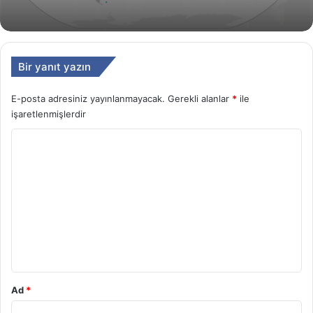
Bir yanıt yazın
E-posta adresiniz yayınlanmayacak.
Gerekli alanlar
*
ile
işaretlenmişlerdir
Y
o
r
u
m
*
Ad
*