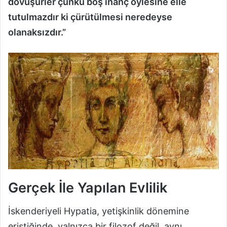
dövüşürler çünkü boş inanç öylesine elle
tutulmazdır ki çürütülmesi neredeyse
olanaksızdır.”
Gerçek İle Yapılan Evlilik
İskenderiyeli Hypatia, yetişkinlik dönemine
eriştiğinde, yalnızca bir filozof değil, aynı