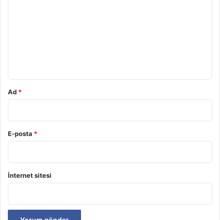
o
r
u
m
*
Ad
*
E-posta
*
İnternet sitesi