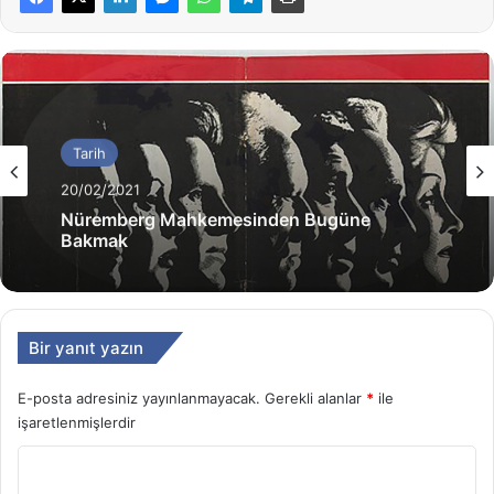
Tarih
Tarih
17/02/2021
İmparatorluklar Çöktü Biri Hariç!
20/02/2021
Bir yanıt yazın
Nüremberg Mahkemesinden Bugüne
Bakmak
E-posta adresiniz yayınlanmayacak.
Gerekli alanlar
*
ile
işaretlenmişlerdir
Y